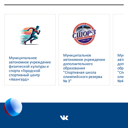
Муниципальное
Муни
Муниципальное
автономное учреждение
автон
автономное учреждение
дополнительного
допол
физической культуры и
образования
образ
спорта «Городской
"Спортивная школа
"Спор
спортивный центр
олимпийского резерва
олимп
«Авангард»
№ 3"
№4"