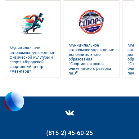
Муниципальное
Муни
Муниципальное
автономное учреждение
автон
автономное учреждение
дополнительного
допол
физической культуры и
образования
образ
спорта «Городской
"Спортивная школа
"Спор
спортивный центр
олимпийского резерва
олимп
«Авангард»
№ 3"
№4"
(815-2) 45-60-25