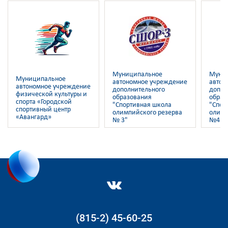
Муниципальное
Муни
Муниципальное
автономное учреждение
автон
автономное учреждение
дополнительного
допол
физической культуры и
образования
образ
спорта «Городской
"Спортивная школа
"Спор
спортивный центр
олимпийского резерва
олимп
«Авангард»
№ 3"
№4"
(815-2) 45-60-25