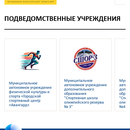
ПОДВЕДОМСТВЕННЫЕ УЧРЕЖДЕНИЯ
Муниципальное
Муни
Муниципальное
автономное учреждение
автон
автономное учреждение
дополнительного
допол
физической культуры и
образования
образ
спорта «Городской
"Спортивная школа
"Спор
спортивный центр
олимпийского резерва
олимп
«Авангард»
№ 3"
№4"