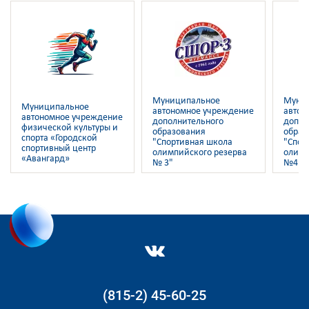
Муниципальное
Муни
Муниципальное
автономное учреждение
автон
автономное учреждение
дополнительного
допол
физической культуры и
образования
образ
спорта «Городской
"Спортивная школа
"Спор
спортивный центр
олимпийского резерва
олимп
«Авангард»
№ 3"
№4"
(815-2) 45-60-25