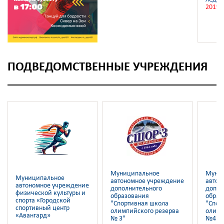
2019
ПОДВЕДОМСТВЕННЫЕ УЧРЕЖДЕНИЯ
Муниципальное
Муни
Муниципальное
автономное учреждение
автон
автономное учреждение
дополнительного
допол
физической культуры и
образования
образ
спорта «Городской
"Спортивная школа
"Спор
спортивный центр
олимпийского резерва
олимп
«Авангард»
№ 3"
№4"