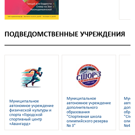
ПОДВЕДОМСТВЕННЫЕ УЧРЕЖДЕНИЯ
Муниципальное
Муни
Муниципальное
автономное учреждение
автон
автономное учреждение
дополнительного
допол
физической культуры и
образования
образ
спорта «Городской
"Спортивная школа
"Спор
спортивный центр
олимпийского резерва
олимп
«Авангард»
№ 3"
№4"