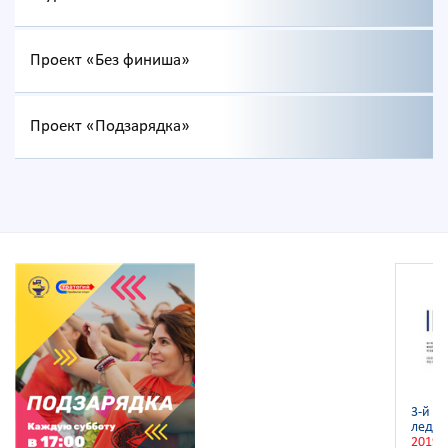
Проект «Без финиша»
Проект «Подзарядка»
3-й ч
ледян
2019