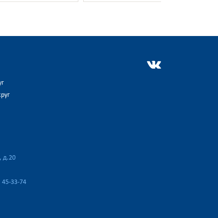
уг
руг
, д.20
,
45-33-74