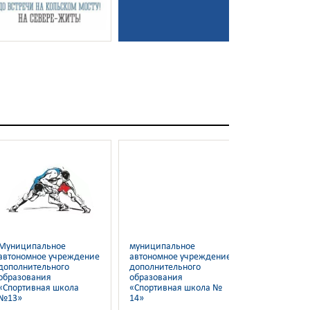
маломобил
граждан
Муниципальное
муниципальное
Муниципал
автономное учреждение
автономное учреждение
автономное
дополнительного
дополнительного
дополнител
образования
образования
образовани
«Спортивная школа
«Спортивная школа №
"Спортивна
№13»
14»
6"