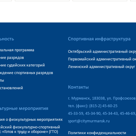
ьность
Спортивная инфраструктура
альная программа
Октябрьский административный окр
ние разрядов
Первомайский административный ок
ние судейских категорий
Ленинский административный округ
ждение спортивных разрядов
ты
Контакты
остановлений
г. Мурманск, 183038, ул. Профсоюзов
тел. (факс):
(815-2) 45-60-25
ьтурные мероприятия
45-33-59
,
45-34-90
,
45-34-43
,
45-46-69
ия о физкультурных мероприятиях
sport@citymurmansk.ru
ийский физкультурно-спортивный
 «Готов к труду и обороне» (ГТО)
Политики конфиденциальности