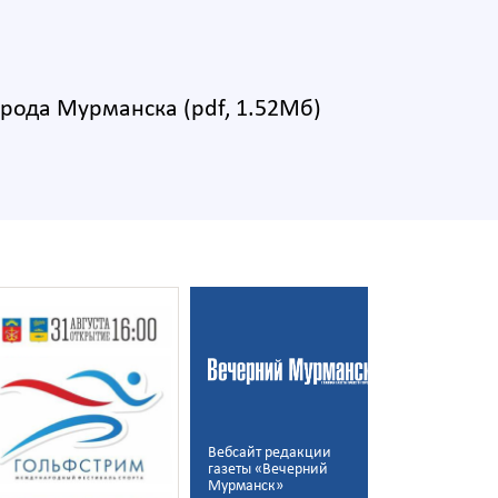
рода Мурманска (pdf, 1.52Мб)
Вебсайт редакции
Государств
газеты «Вечерний
программа 
Мурманск»
инвалиднос